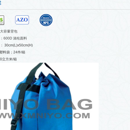
述
大容量背包
：600D 涤纶面料
：
30cm(L)x50cm(H)
塑料袋；24件/箱
110立方米/箱