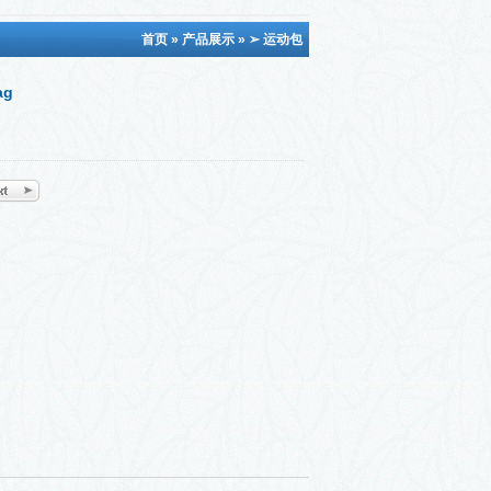
首页
»
产品展示
»
➢ 运动包
ag