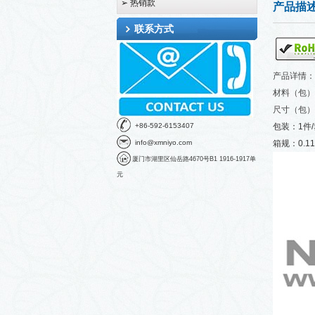
➢ 热销款
产品描
联系方式
产品详情：
材料（包）
尺寸（包）
+86-592-6153407
包装：1件/
info@xmniyo.com
箱规：
0.
厦门市湖里区仙岳路4670号B1 1916-1917单
元