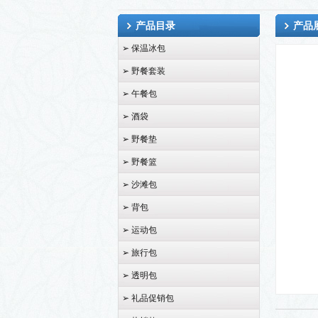
产品目录
产品
➢ 保温冰包
➢ 野餐套装
➢ 午餐包
➢ 酒袋
➢ 野餐垫
➢ 野餐篮
➢ 沙滩包
➢ 背包
➢ 运动包
➢ 旅行包
➢ 透明包
➢ 礼品促销包