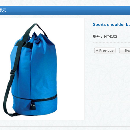
展示
Sports shoulder b
型号：
NY4102